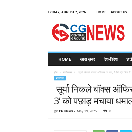
FRIDAY, AUGUST 7, 2026
HOME
ABOUT US
C
G
HOME
खास ख़बर
देश-विदेश
छत्
N
e
होम
मनोरंजन
सूर्या निकले बॉक्स ऑफिस के बाप, 18वें दिन ‘रेड 2’
w
मनोरंजन
s
सूर्या निकले बॉक्स ऑफिस
3’ को पछाड़ मचाया धमा
द्वारा
CG News
-
May 19, 2025
0