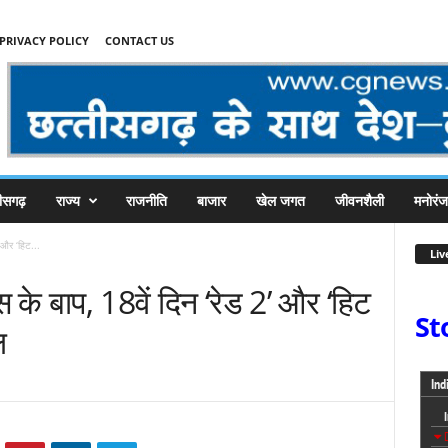
PRIVACY POLICY
CONTACT US
तीसगढ़
राज्य
राजनीति
बाजार
खेल जगत
जीवनशैली
मनोरं
 और ‘हिट...
Liv
 के बाप, 18वें दिन ‘रेड 2’ और ‘हिट
St
ल