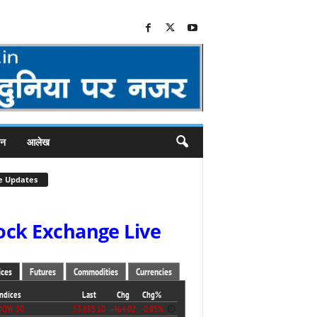
जन
आलेख
e Updates
ock Exchange Live