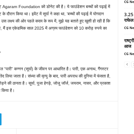
CG N
उंट Agaram Foundation को डोनेट की है। ये फाउंडेशन बच्चों को पढ़ाई में
 दौरान किया था। इवेंट में सूर्या ने कहा था, ‘बच्चों की पढ़ाई में योगदान
3.25 
राफेल 
। उस लक्ष्य की ओर पहले कदम के रूप में, मुझे यह बताते हुए खुशी हो रही है कि
CG N
 है, मैं इस एकेडमिक साल 2025 में अग्रम फाउंडेशन को 10 करोड़ रुपये का
राष्ट
आज
?
CG N
ल “पारी” कन्नन (सूर्या) के जीवन पर आधारित है। पारी, एक अनाथ, गैंगस्टर
गोद लिया जाता है। संध्या की मृत्यु के बाद, पारी अपराध की दुनिया में फंसता है,
 छोड़ने की ठानता है। सूर्या, पूजा हेगड़े, जोजू जॉर्ज, जयराम, नासर, और प्रकाश
म किया है।