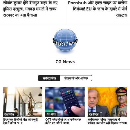
सीमांत कुमार होंगे बेंगलुरु शहर के नए
Pornhub और एक्स साइट पर कसेगा
पुलिस प्रमुख, भगदड़ मामले में राज्य
शिकंजा! EU के जांच के दायरे में पोर्न
सरकार का बड़ा फैसला
साइट्स
CG News
संबंधित लेख
लेखक से और अधिक
देश-विदेश
देश-विदेश
देश-विदेश
ट्रिब्यूनल रिफॉर्म्स बिल को मंजूरी,
OTT प्लेटफॉर्म्स पर आपत्तिजनक
बलूचिस्तान-खैबर पख्तूनख्वा में
देश में बनेगा NTC
कंटेंट पर लगेगी लगाम
बगावत, कमजोर पड़ी शहबाज सरकार