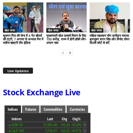
खेल जगत
खेल जगत
खेल जगत
शुभमन गिल की सेना में 4 नेट बॉलर्स
मुख्यमंत्री खेल उत्कर्ष मिशन के लिए
महिला पहलवान यौन उत्पीड़न मामला:
की एंट्री, 7 अगस्त से अभ्यास मैच में
100 करोड़, राज्य में होगी हॉकी लीग-
बृजभूषण शरण सिंह और विनोद तोमर
पसीना बहाएगी टीम इंडिया
अरूण साव
दिल्ली कोर्ट से बरी
Live Updates
Stock Exchange Live