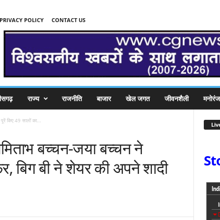
PRIVACY POLICY
CONTACT US
तीसगढ़
राज्य
राजनीति
बाजार
खेल जगत
जीवनशैली
मनोरं
रें किए 49 सालों का...
Liv
मिताभ बच्चन-जया बच्चन ने
St
फर, बिग बी ने शेयर की अपने शादी