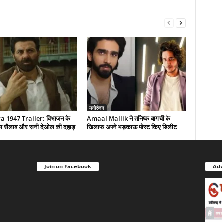
मनोरंजन
 1947 Trailer: विभाजन के
Amaal Mallik ने तनिष्क बागची के
द का सैलाब और सनी देओल की दहाड़
खिलाफ अपने भड़काऊ पोस्ट किए डिलीट
Join on Facebook
Adv