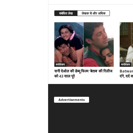
संबंधित लेख
लेखक से और अधिक
मनोरंजन
मनोरंजन
सनी देओल की डेब्यू फिल्म ‘बेताब’ की रिलीज
Batwara
को 43 साल पूरे
दंगे, दर्
Advertisements