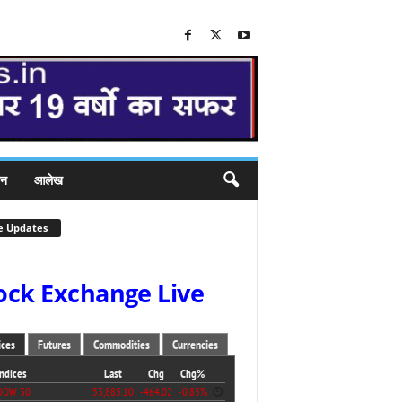
जन
आलेख
e Updates
ock Exchange Live