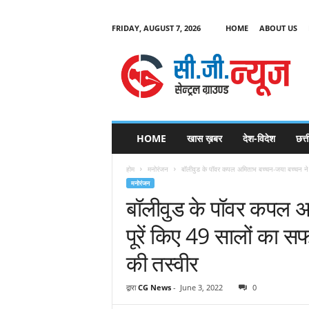
FRIDAY, AUGUST 7, 2026
HOME
ABOUT US
C
G
HOME
खास ख़बर
देश-विदेश
छत्
N
e
होम
मनोरंजन
बॉलीवुड के पॉवर कपल अमिताभ बच्चन-जया बच्चन ने पू
w
मनोरंजन
s
बॉलीवुड के पॉवर कपल अ
पूरें किए 49 सालों का स
की तस्वीर
द्वारा
CG News
-
June 3, 2022
0