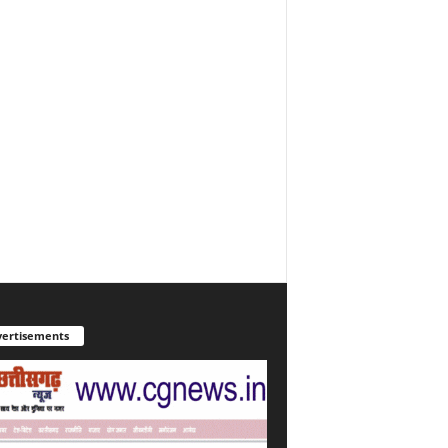
ertisements