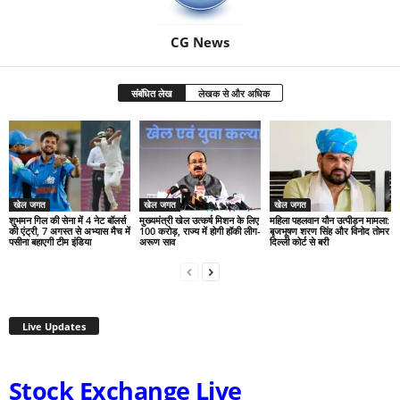
CG News
संबंधित लेख
लेखक से और अधिक
खेल जगत
खेल जगत
खेल जगत
शुभमन गिल की सेना में 4 नेट बॉलर्स
मुख्यमंत्री खेल उत्कर्ष मिशन के लिए
महिला पहलवान यौन उत्पीड़न मामला:
की एंट्री, 7 अगस्त से अभ्यास मैच में
100 करोड़, राज्य में होगी हॉकी लीग-
बृजभूषण शरण सिंह और विनोद तोमर
पसीना बहाएगी टीम इंडिया
अरूण साव
दिल्ली कोर्ट से बरी
Live Updates
Stock Exchange Live