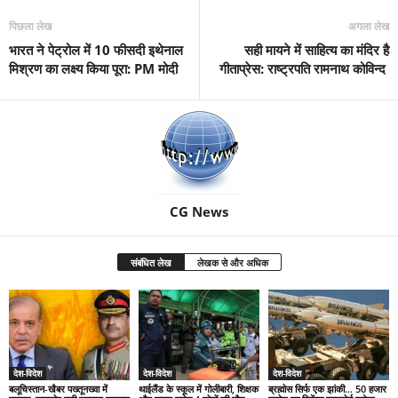
पिछला लेख
अगला लेख
भारत ने पेट्रोल में 10 फीसदी इथेनाल
सही मायने में साहित्य का मंदिर है
मिश्रण का लक्ष्य किया पूरा: PM मोदी
गीताप्रेस: राष्ट्रपति रामनाथ कोविन्द
CG News
संबंधित लेख
लेखक से और अधिक
देश-विदेश
देश-विदेश
देश-विदेश
बलूचिस्तान-खैबर पख्तूनख्वा में
थाईलैंड के स्कूल में गोलीबारी, शिक्षक
ब्रह्मोस सिर्फ एक झांकी… 50 हजार