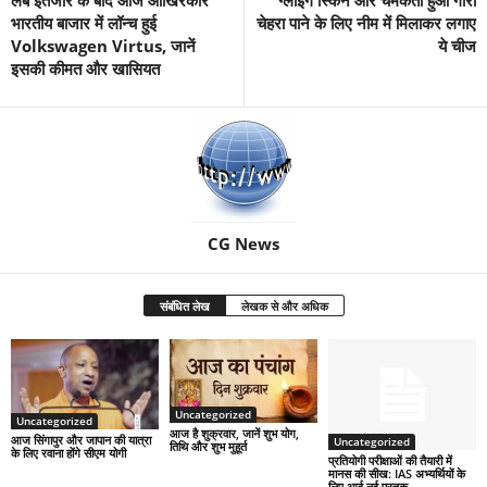
लंबे इंतजार के बाद आज आखिरकार
ग्लोइंग स्किन और चमकता हुआ गोरा
भारतीय बाजार में लॉन्च हुई
चेहरा पाने के लिए नीम में मिलाकर लगाए
Volkswagen Virtus, जानें
ये चीज
इसकी कीमत और खासियत
CG News
संबंधित लेख
लेखक से और अधिक
Uncategorized
Uncategorized
आज है शुक्रवार, जानें शुभ योग,
आज सिंगापुर और जापान की यात्रा
Uncategorized
तिथि और शुभ मुहूर्त
के लिए रवाना होंगे सीएम योगी
प्रतियोगी परीक्षाओं की तैयारी में
मानस की सीख: IAS अभ्यर्थियों के
लिए आई नई पुस्तक