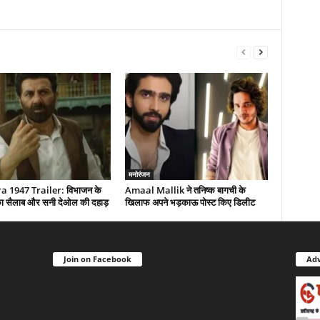
मनोरंजन
 1947 Trailer: विभाजन के
Amaal Mallik ने तनिष्क बागची के
द का सैलाब और सनी देओल की दहाड़
खिलाफ अपने भड़काऊ पोस्ट किए डिलीट
Join on Facebook
Adv