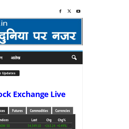
जन
आलेख
e Updates
ock Exchange Live