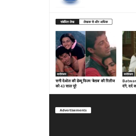
संबंधित लेख
लेखक से और अधिक
मनोरंजन
मनोरंजन
सनी देओल की डेब्यू फिल्म ‘बेताब’ की रिलीज
Batwara
को 43 साल पूरे
दंगे, दर्
Advertisements