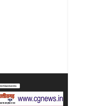
ertisements