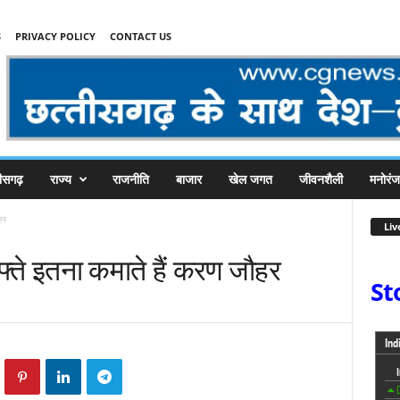
S
PRIVACY POLICY
CONTACT US
तीसगढ़
राज्य
राजनीति
बाजार
खेल जगत
जीवनशैली
मनोरं
हर
Liv
फ्ते इतना कमाते हैं करण जौहर
St