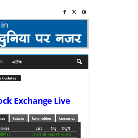
जन
आलेख
e Updates
ock Exchange Live