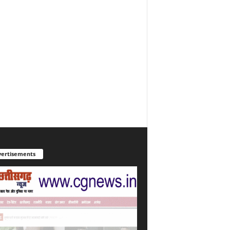
ertisements