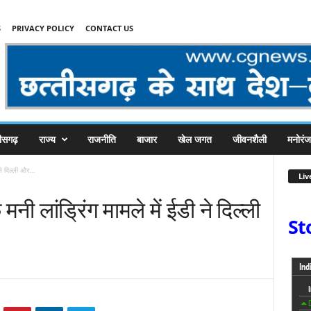
S
PRIVACY POLICY
CONTACT US
तीसगढ़
राज्य
राजनीति
बाजार
खेल जगत
जीवनशैली
मनोरं
ने दिल्ली और...
Liv
नी लांड्रिंग मामले में ईडी ने दिल्ली
St