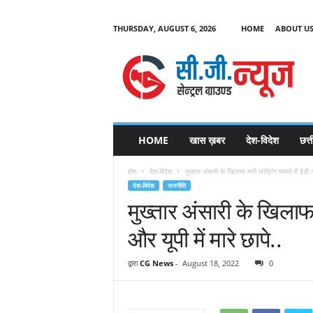
THURSDAY, AUGUST 6, 2026
HOME
ABOUT U
C
G
HOME
खास ख़बर
देश-विदेश
छत्
N
e
होम
देश-विदेश
मुख्तार अंसारी के खिलाफ मनी लांड्रिंग मामले में ईडी 
w
देश-विदेश
राजनीति
s
मुख्तार अंसारी के खिलाफ म
और यूपी में मारे छापे..
द्वारा
CG News
-
August 18, 2022
0