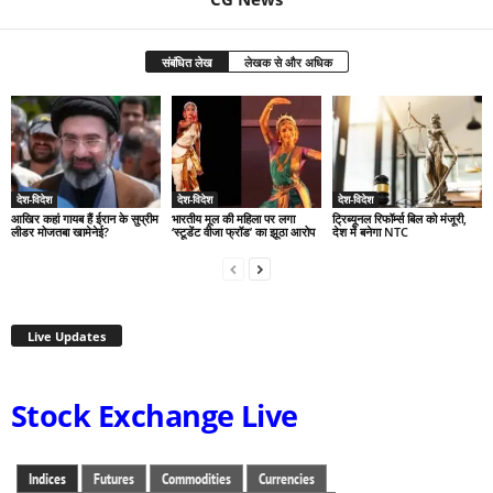
संबंधित लेख
लेखक से और अधिक
देश-विदेश
देश-विदेश
देश-विदेश
आखिर कहां गायब हैं ईरान के सुप्रीम
भारतीय मूल की महिला पर लगा
ट्रिब्यूनल रिफॉर्म्स बिल को मंजूरी,
लीडर मोजतबा खामेनेई?
‘स्टूडेंट वीजा फ्रॉड’ का झूठा आरोप
देश में बनेगा NTC
Live Updates
Stock Exchange Live