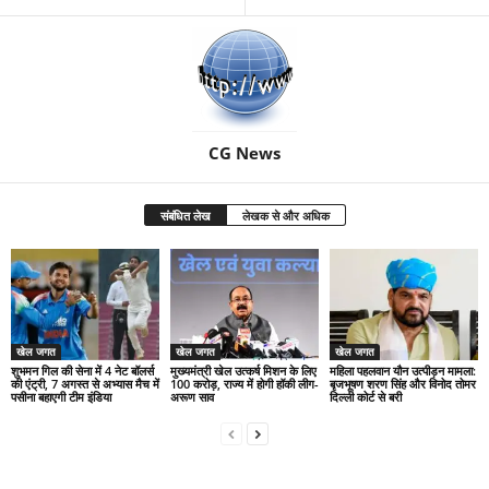
CG News
संबंधित लेख
लेखक से और अधिक
खेल जगत
खेल जगत
खेल जगत
शुभमन गिल की सेना में 4 नेट बॉलर्स
मुख्यमंत्री खेल उत्कर्ष मिशन के लिए
महिला पहलवान यौन उत्पीड़न मामला:
की एंट्री, 7 अगस्त से अभ्यास मैच में
100 करोड़, राज्य में होगी हॉकी लीग-
बृजभूषण शरण सिंह और विनोद तोमर
पसीना बहाएगी टीम इंडिया
अरूण साव
दिल्ली कोर्ट से बरी