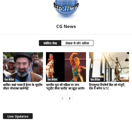
CG News
संबंधित लेख
लेखक से और अधिक
देश-विदेश
देश-विदेश
देश-विदेश
आखिर कहां गायब हैं ईरान के सुप्रीम
भारतीय मूल की महिला पर लगा
ट्रिब्यूनल रिफॉर्म्स बिल को मंजूरी,
लीडर मोजतबा खामेनेई?
‘स्टूडेंट वीजा फ्रॉड’ का झूठा आरोप
देश में बनेगा NTC
Live Updates