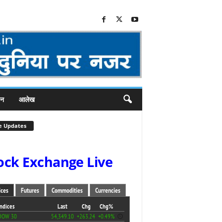
जन
आलेख
e Updates
ock Exchange Live