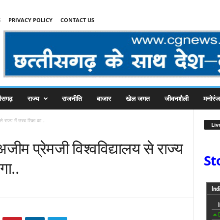
S
PRIVACY POLICY
CONTACT US
तीसगढ़
राज्य
राजनीति
बाजार
खेल जगत
जीवनशैली
मनोरं
राज्य में उच्च शिक्षा का...
Liv
जीम प्रेमजी विश्वविद्यालय से राज्य
St
ेगा..