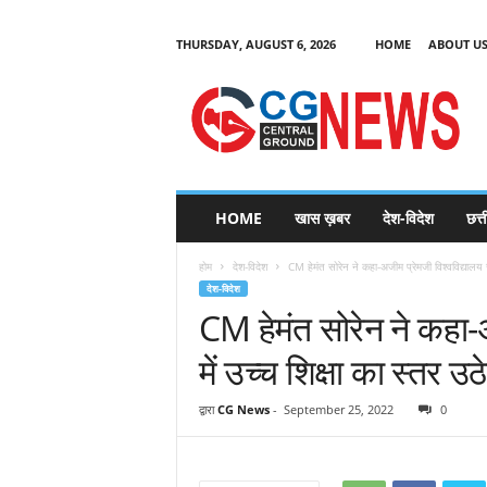
THURSDAY, AUGUST 6, 2026
HOME
ABOUT U
C
G
HOME
खास ख़बर
देश-विदेश
छत्
N
e
होम
देश-विदेश
CM हेमंत सोरेन ने कहा-अजीम प्रेमजी विश्वविद्यालय से 
w
देश-विदेश
s
CM हेमंत सोरेन ने कहा-अ
में उच्च शिक्षा का स्तर उठ
द्वारा
CG News
-
September 25, 2022
0