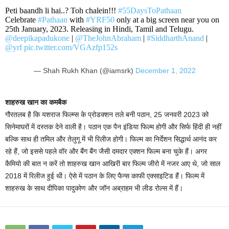
Peti baandh li hai..? Toh chalein!!!
#55DaysToPathaan
Celebrate
#Pathaan
with
#YRF50
only at a big screen near you on
25th January, 2023. Releasing in Hindi, Tamil and Telugu.
@deepikapadukone
|
@TheJohnAbraham
|
#SiddharthAnand
|
@yrf
pic.twitter.com/VGAzfp152s
— Shah Rukh Khan (@iamsrk)
December 1, 2022
शाहरुख खान का कमबैक
गौरतलब है कि यशराज फिल्म्स के प्रोडक्शन तले बनी पठान, 25 जनवरी 2023 को
सिनेमाघरों में दस्तक देने वाली है। पठान एक पैन इंडिया फिल्म होगी और सिर्फ हिंदी ही नहीं
बल्कि साथ ही तमिल और तेलुगू में भी रिलीज होगी। फिल्म का निर्देशन सिद्धार्थ आनंद कर
रहे हैं, जो इससे पहले वॉर और बैंग बैंग जैसी दमदार एक्शन फिल्म बना चुके हैं। अगर
कैमियो की बात न करें तो शाहरुख खान आखिरी बार फिल्म जीरो में नजर आए थे, जो साल
2018 में रिलीज हुई थी। ऐसे में पठान के लिए फैन्स काफी एक्साइटिड हैं। फिल्म में
शाहरुख के साथ दीपिका पादुकोण और जॉन अब्राहम भी लीड रोल्स में हैं।