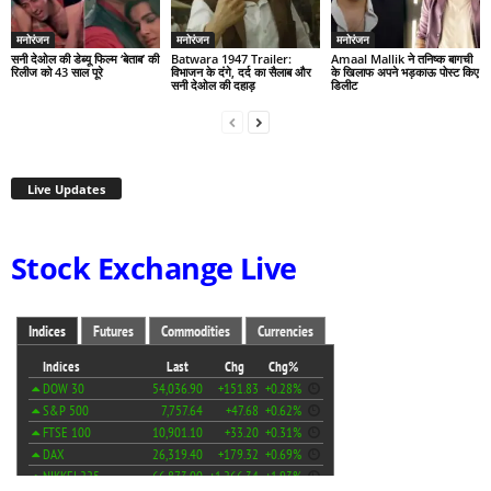
मनोरंजन
मनोरंजन
मनोरंजन
सनी देओल की डेब्यू फिल्म ‘बेताब’ की
Batwara 1947 Trailer:
Amaal Mallik ने तनिष्क बागची
रिलीज को 43 साल पूरे
विभाजन के दंगे, दर्द का सैलाब और
के खिलाफ अपने भड़काऊ पोस्ट किए
सनी देओल की दहाड़
डिलीट
Live Updates
Stock Exchange Live