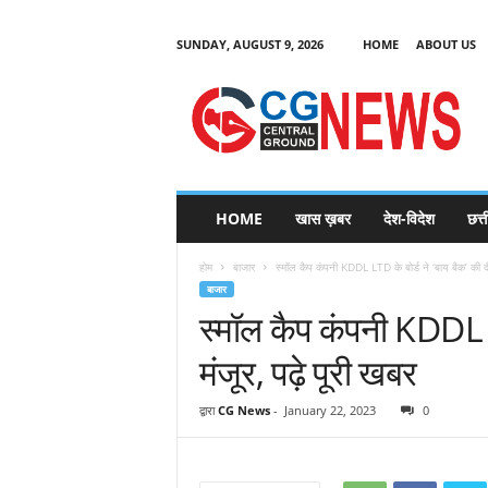
SUNDAY, AUGUST 9, 2026
HOME
ABOUT US
C
G
HOME
खास ख़बर
देश-विदेश
छत्
N
e
होम
बाजार
स्मॉल कैप कंपनी KDDL LTD के बोर्ड ने ‘बाय बैक’ की द
w
बाजार
s
स्मॉल कैप कंपनी KDDL LT
मंजूर, पढ़े पूरी खबर
द्वारा
CG News
-
January 22, 2023
0