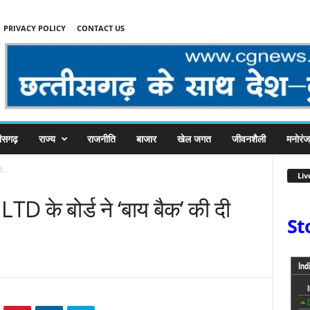
PRIVACY POLICY
CONTACT US
तीसगढ़
राज्य
राजनीति
बाजार
खेल जगत
जीवनशैली
मनोरं
ी...
Liv
D के बोर्ड ने ‘बाय बैक’ की दी
St