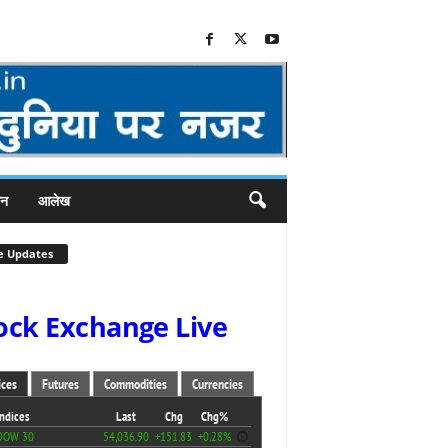
जन
आलेख
e Updates
ock Exchange Live