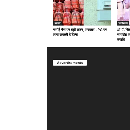
बाजार
छत्तीसगढ़
रसोई गैस पर बड़ी खबर, सरकार LPG पर
ओ.पी.जिंदल
लगा सकती है टैक्स
समारोह संप
उपाधि
Advertisements