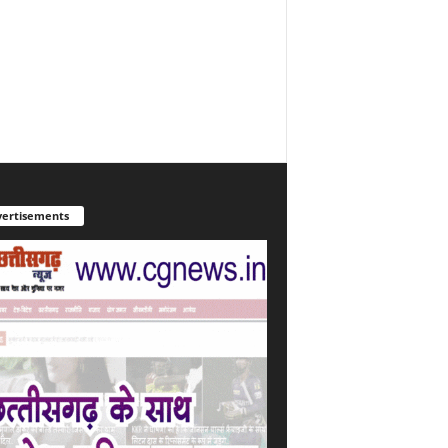
ertisements