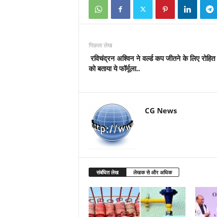
पिछला लेख
रविचंद्रन अश्विन ने वर्ल्ड कप जीतने के लिए रोहित श
को बताया ये फॉर्मूला..
CG News
संबंधित लेख
लेखक से और अधिक