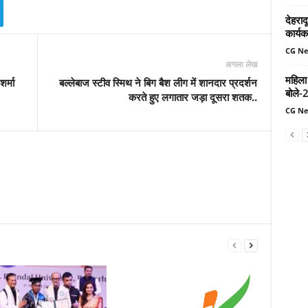
देहरादू
कार्यक
CG N
अगला लेख
महिला
र्मा
बल्‍लेबाज स्‍टीव स्मिथ ने बिग बैश लीग में शानदार प्रदर्शन
बोले-
करते हुए लगातार जड़ा दूसरा शतक..
CG N