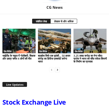
CG News
संबंधित लेख
लेखक से और अधिक
देश-विदेश
देश-विदेश
देश-विदेश
थाईलैंड के स्कूल में गोलीबारी, शिक्षक
ब्रह्मोस सिर्फ एक झांकी… 50 हजार
3.25 लाख करोड़ का मेगा सौदा:
और छात्र समेत 4 लोगों की मौत
करोड़ का डिफेंस एक्सपोर्ट करेगा
फ्रांस ने भारत को सौंपा राफेल विमानों
भारत
के निर्माण का प्रस्ताव
Live Updates
Stock Exchange Live