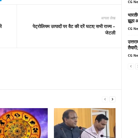
CG N
भारतीय
अगला लेख
झूठा 
ी
पेट्रोलियम उत्पादों पर वैट की दरें घटाए सभी राज्य –
CG N
जेटली
उत्तर
तैयारी;
CG N