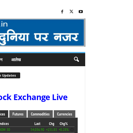
जन
आलेख
e Updates
ock Exchange Live