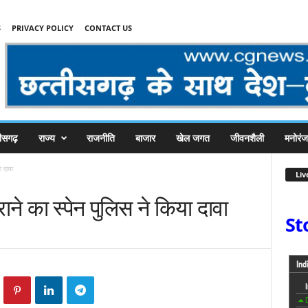
S
PRIVACY POLICY
CONTACT US
तीसगढ़
राज्य
राजनीति
बाजार
खेल जगत
जीवनशैली
मनोरं
ा दावा
Liv
ाने का स्पेन पुलिस ने किया दावा
St