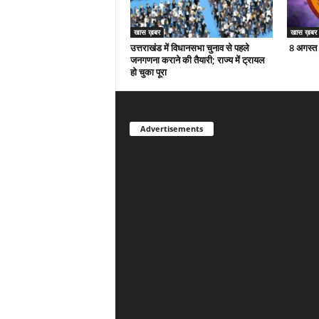
खास ख़बर
खास ख़बर
उत्तराखंड में विधानसभा चुनाव से पहले
8 अगस्त
जनगणना कराने की तैयारी; राज्य में ट्रायल
हो चुका पूरा
Advertisements