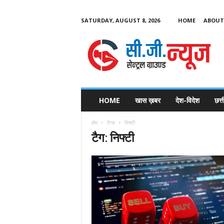
SATURDAY, AUGUST 8, 2026
HOME
ABOUT
C
G
HOME
खास ख़बर
देश-विदेश
छत्
N
e
होम
टैग्स
निफ्टी
w
टैग: निफ्टी
s