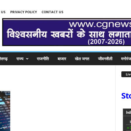
 US
PRIVACY POLICY
CONTACT US
तीसगढ़
राज्य
राजनीति
बाजार
खेल जगत
जीवनशैली
मनोरं
Li
St