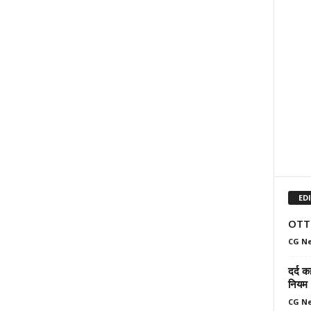
ED
OTT प
CG N
दर्द क
नियम
CG N