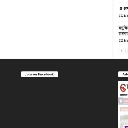
8 अग
CG N
बलूचिस
शहबा
CG N
Join on Facebook
Ad