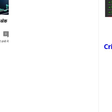
 अंक
0
फ्ते में
Cr