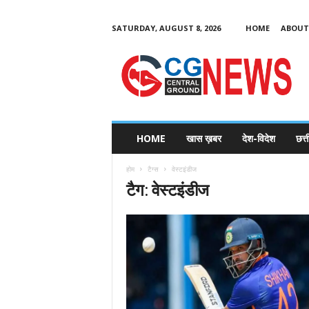
SATURDAY, AUGUST 8, 2026
HOME
ABOUT
C
G
HOME
खास ख़बर
देश-विदेश
छत्
N
e
होम
टैग्स
वेस्टइंडीज
w
टैग: वेस्टइंडीज
s