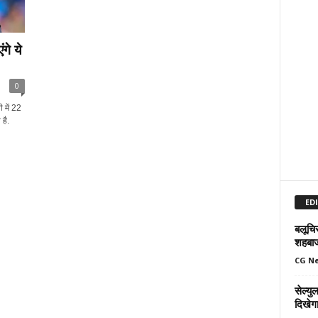
गे ये
0
में 22
है.
ED
बलूचिस
शहबा
CG N
सेल्य
दिखेग