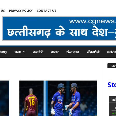
 US
PRIVACY POLICY
CONTACT US
तीसगढ़
राज्य
राजनीति
बाजार
खेल जगत
जीवनशैली
मनोरं
Li
St