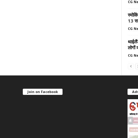
CG N
स्मोकि
13 सा
CG N
थाईलैं
लोगों 
CG N
Join on Facebook
Ad