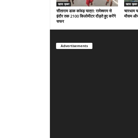
खास ख़बर
खास ख़बर
सीताराम डाक कांवड़ यात्रा: रामेश्वरम से
चारधाम या
इंदौर तक 2100 किलोमीटर दौड़ते हुए करेंगे
मौसम और 
सफर
Advertisements