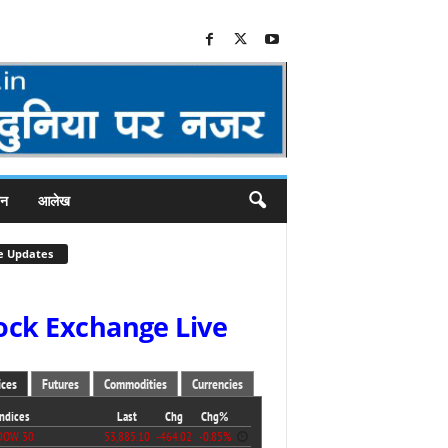
जन
आलेख
e Updates
ock Exchange Live