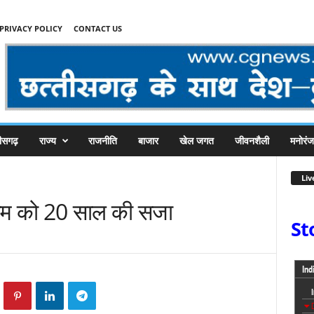
PRIVACY POLICY
CONTACT US
तीसगढ़
राज्य
राजनीति
बाजार
खेल जगत
जीवनशैली
मनोरं
Liv
रहीम को 20 साल की सजा
St