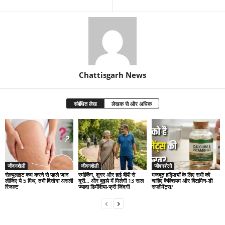
Chattisgarh News
संबंधित लेख
लेखक से और अधिक
जीवनशैली
जीवनशैली
जीवनशैली
सेल्युलाइट कम करने से पहले जान
स्मोकिंग, शुगर और हाई बीपी से
मजबूत हड्डियों के लिए सभी को
लीजिए ये 5 मिथ, तभी दिखेगा असली
दूरी… और बुढ़ापे में मिलेगी 13 साल
चाहिए कैल्शियम और विटामिन-डी
रिजल्ट
ज्यादा डिमेंशिया-फ्री जिंदगी
सप्लीमेंट्स?