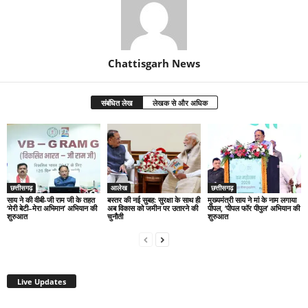
Chattisgarh News
संबंधित लेख
लेखक से और अधिक
छत्तीसगढ़
आलेख
छत्तीसगढ़
साय ने की वीबी-जी राम जी के तहत
बस्तर की नई सुबह: सुरक्षा के साथ ही
मुख्यमंत्री साय ने मां के नाम लगाया
‘मेरी बेटी–मेरा अभिमान’ अभियान की
अब विकास को जमीन पर उतारने की
पीपल, ‘पीपल फॉर पीपुल’ अभियान की
शुरुआत
चुनौती
शुरुआत
Live Updates