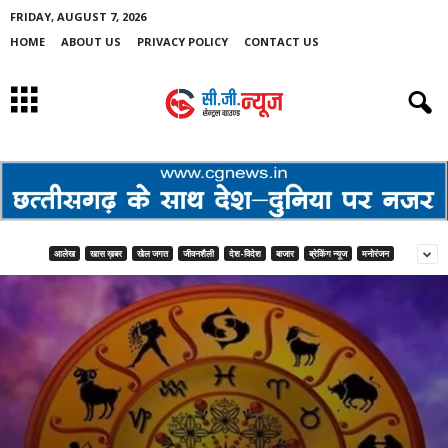
FRIDAY, AUGUST 7, 2026
HOME
ABOUT US
PRIVACY POLICY
CONTACT US
आलेख
खास ख़बर
खेल जगत
जीवनशैली
देश-विदेश
बाजार
ब्रेकिंग न्यूज
मनोरंजन