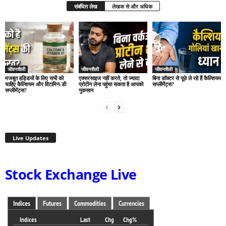
संबंधित लेख
लेखक से और अधिक
जीवनशैली
जीवनशैली
जीवनशैली
मजबूत हड्डियों के लिए सभी को
एक्सरसाइज नहीं करते, तो ज्यादा
बिना डॉक्टर से पूछे ले रहे हैं कैल्शियम
चाहिए कैल्शियम और विटामिन-डी
प्रोटीन लेना पहुंचा सकता है आपको
सप्लीमेंट्स?
सप्लीमेंट्स?
नुकसान
Live Updates
Stock Exchange Live