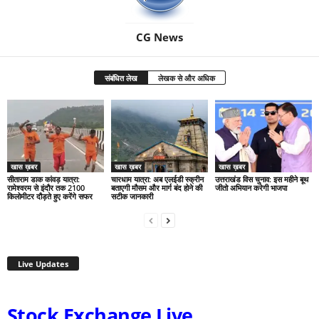
CG News
संबंधित लेख
लेखक से और अधिक
खास ख़बर
खास ख़बर
खास ख़बर
सीताराम डाक कांवड़ यात्रा:
चारधाम यात्रा: अब एलईडी स्क्रीन
उत्तराखंड विस चुनाव: इस महीने बूथ
रामेश्वरम से इंदौर तक 2100
बताएगी मौसम और मार्ग बंद होने की
जीतो अभियान करेगी भाजपा
किलोमीटर दौड़ते हुए करेंगे सफर
सटीक जानकारी
Live Updates
Stock Exchange Live