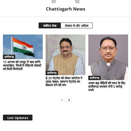
Chattisgarh News
संबंधित लेख
लेखक से और अधिक
छत्तीसगढ़
15 अगस्त को रायपुर में साय करेंगे
ध्वजारोहण, जिलों में मंत्रियों-सांसदों
को मिली जिम्मेदारी
छत्तीसगढ़
ई-20 पेट्रोल को लेकर कांग्रेस ने
छत्तीसगढ़
उठाए सवाल, सामान्य पेट्रोल का
असम बाढ़ पीड़ितों की मदद के लिए
विकल्प देने की मांग
छत्तीसगढ़ सरकार देगी 5 करोड़
रुपये
Live Updates