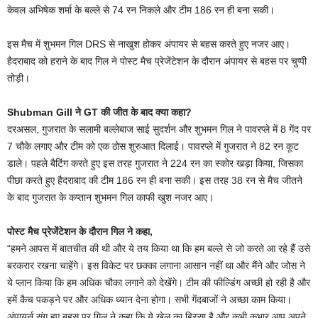
केवल अभिषेक शर्मा के बल्ले से 74 रन निकले और टीम 186 रन ही बना सकी।
इस मैच में शुभमन गिल DRS से नाखुश होकर अंपायर से बहस करते हुए नजर आए।
हैदराबाद को हराने के बाद गिल ने पोस्ट मैच प्रेजेंटेशन के दौरान अंपायर से बहस पर चुप्पी
तोड़ी।
Shubman Gill ने GT की जीत के बाद क्या कहा?
दरअसल, गुजरात के सलामी बल्लेबाज साई सुदर्शन और शुभमन गिल ने पावरप्ले में 8 गेंद पर
7 चौके लगाए और टीम को एक ठोस शुरुआत दिलाई। पावरप्ले में गुजरात ने 82 रन कूट
डाले। पहले बैटिंग करते हुए इस तरह गुजरात ने 224 रन का स्कोर खड़ा किया, जिसका
पीछा करते हुए हैदराबाद की टीम 186 रन ही बना सकी। इस तरह 38 रन से मैच जीतने
के बाद गुजरात के कप्तान शुभमन गिल काफी खुश नजर आए।
पोस्ट मैच प्रेजेंटेशन के दौरान गिल ने कहा,
“हमने आपस में बातचीत की थी और ये तय किया था कि हम बल्ले से जो करते आ रहे हैं उसे
बरकरार रखना चाहेंगे। इस विकेट पर छक्का लगाना आसान नहीं था और मैंने और जोस ने
ये प्लान किया कि हम अधिक चौका लगाने को देखेंगे। टीम की फील्डिंग अच्छी हो रही है और
हमें कैच पकड़ने पर और अधिक ध्यान देना होगा। सभी गेंदबाजों ने अच्छा काम किया।
अंपायर्स संग हुए बहस पर गिल ने कहा कि ये खेल का हिस्सा है और कभी कभार आप अपने