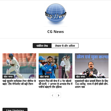
CG News
संबंधित लेख
लेखक से और अधिक
खेल जगत
खेल जगत
खेल जगत
साई सुदर्शन श्रीलंका टेस्ट सीरीज से
शुभमन गिल की सेना में 4 नेट बॉलर्स
मुख्यमंत्री खेल उत्कर्ष मिशन के लिए
बाहर: टीम मैनेजमेंट की बढ़ी टेंशन
की एंट्री, 7 अगस्त से अभ्यास मैच में
100 करोड़, राज्य में होगी हॉकी लीग-
पसीना बहाएगी टीम इंडिया
अरूण साव
Live Updates