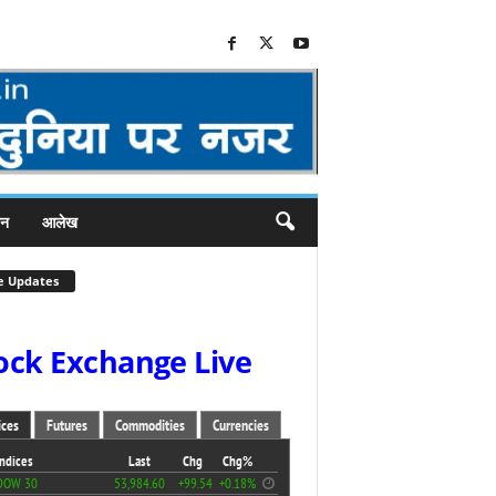
जन
आलेख
e Updates
ock Exchange Live