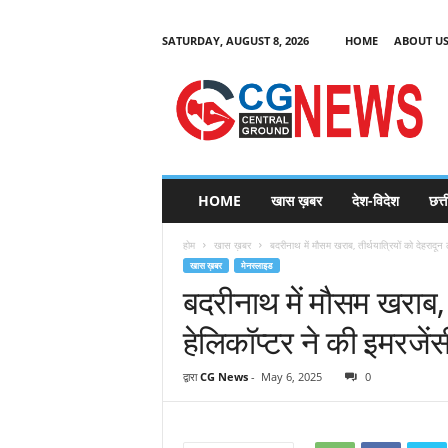
SATURDAY, AUGUST 8, 2026
HOME
ABOUT U
C
G
HOME
खास ख़बर
देश-विदेश
छत्
N
e
होम
खास ख़बर
बदरीनाथ में मौसम खराब, तीर्थयात्रियों को देहरादून ल
w
खास ख़बर
मेनस्लाइड
s
बदरीनाथ में मौसम खराब, त
हेलिकॉप्टर ने की इमरजेंसी
द्वारा
CG News
-
May 6, 2025
0