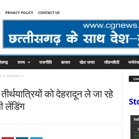
S
PRIVACY POLICY
CONTACT US
तीसगढ़
राज्य
राजनीति
बाजार
खेल जगत
जीवनशैली
मनोरं
े जा रहे हेलिकॉप्टर ने...
Liv
ीर्थयात्रियों को देहरादून ले जा रहे
St
 लेंडिंग