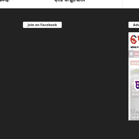
ामेनेई?
फ्रॉड’ का झूठा आरोप
Join on Facebook
Adv