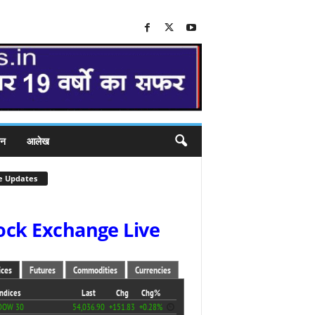
जन
आलेख
e Updates
ock Exchange Live