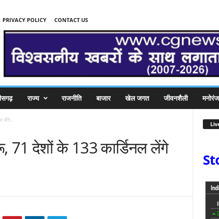
PRIVACY POLICY
CONTACT US
तीसगढ़
राज्य
राजनीति
बाजार
खेल जगत
जीवनशैली
मनोरं
लेंगे...
Liv
, 71 देशों के 133 कार्डिनल लेंगे
St