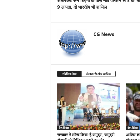
अमेरिका: सैन डिएगो के पास नाव पलटने से 3 की 
9 लापता, दो भारतीय भी शामिल
CG News
संबंधित लेख
लेखक से और अधिक
देश-विदेश
देश-विदेश
सरकार ने लॉन्च किया ‘ई-समुद्र’, समुद्री
आखिर कहां