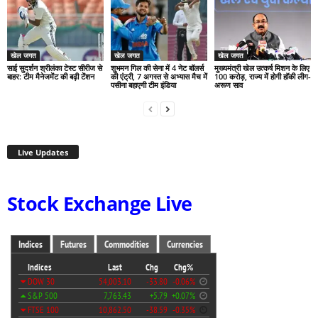
खेल जगत
खेल जगत
खेल जगत
साई सुदर्शन श्रीलंका टेस्ट सीरीज से
शुभमन गिल की सेना में 4 नेट बॉलर्स
मुख्यमंत्री खेल उत्कर्ष मिशन के लिए
बाहर: टीम मैनेजमेंट की बढ़ी टेंशन
की एंट्री, 7 अगस्त से अभ्यास मैच में
100 करोड़, राज्य में होगी हॉकी लीग-
पसीना बहाएगी टीम इंडिया
अरूण साव
Live Updates
Stock Exchange Live