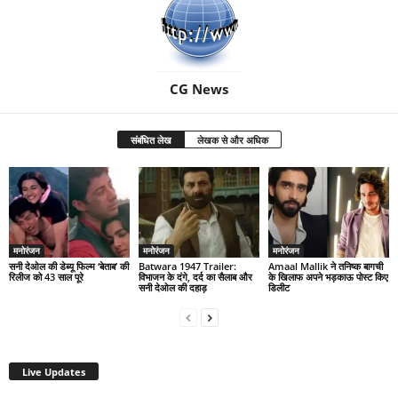
CG News
संबंधित लेख
लेखक से और अधिक
मनोरंजन
मनोरंजन
मनोरंजन
सनी देओल की डेब्यू फिल्म ‘बेताब’ की
Batwara 1947 Trailer:
Amaal Mallik ने तनिष्क बागची
रिलीज को 43 साल पूरे
विभाजन के दंगे, दर्द का सैलाब और
के खिलाफ अपने भड़काऊ पोस्ट किए
सनी देओल की दहाड़
डिलीट
Live Updates