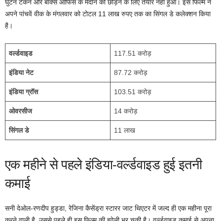
घुटने टेकने और बॉक्स ऑफिस के मैदान को छोड़ने के लिए तैयार नहीं हुआ। इस फिल्म ने
अपने पांचवें वीक के मंगलवार को टोटल 11 लाख रुपए तक का सिंगल डे कलेक्शन किया
है।
वर्ल्डवाइड
117.51 करोड़
इंडिया नेट
87.72 करोड़
इंडिया ग्रॉस
103.51 करोड़
ओवरसीज
14 करोड़
सिंगल डे
11 लाख
एक महीने से पहले इंडिया-वर्ल्डवाइड हुई इतनी
कमाई
सनी देओल-रणदीप हुड्डा, रेजिना कैसेंड्रा स्टारर जाट थिएटर में जल्द ही एक महीना पूरा
करने वाली है, उससे पहले ही इस फिल्म की झोली भर चुकी है। वर्ल्डवाइड कमाई से अपना