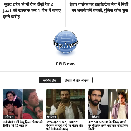
बुलेट ट्रेन से भी तेज दौड़ी रेड 2,
ईडन गार्डन्‍स पर हाईवोल्‍टेज मैच में मिली
Jaat को खल्लास कर 1 दिन में कमाए
बम धमाके की धमकी, पुल‍िस जांच शुरू
इतने करोड़
CG News
संबंधित लेख
लेखक से और अधिक
मनोरंजन
मनोरंजन
मनोरंजन
सनी देओल की डेब्यू फिल्म ‘बेताब’ की
Batwara 1947 Trailer:
Amaal Mallik ने तनिष्क बागची
रिलीज को 43 साल पूरे
विभाजन के दंगे, दर्द का सैलाब और
के खिलाफ अपने भड़काऊ पोस्ट किए
सनी देओल की दहाड़
डिलीट