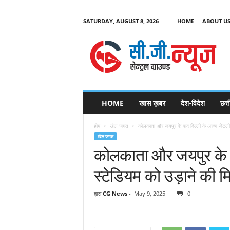
SATURDAY, AUGUST 8, 2026
HOME
ABOUT U
C
G
HOME
खास ख़बर
देश-विदेश
छत्
N
e
होम
खेल जगत
कोलकाता और जयपुर के बाद दिल्ली के अरुण जेटली स
w
खेल जगत
s
कोलकाता और जयपुर के ब
स्टेडियम को उड़ाने की 
द्वारा
CG News
-
May 9, 2025
0