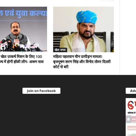
खेल जगत
री खेल उत्कर्ष मिशन के लिए 100
महिला पहलवान यौन उत्पीड़न मामला:
ज्य में होगी हॉकी लीग- अरूण साव
बृजभूषण शरण सिंह और विनोद तोमर दिल्ली
कोर्ट से बरी
Join on Facebook
Adv