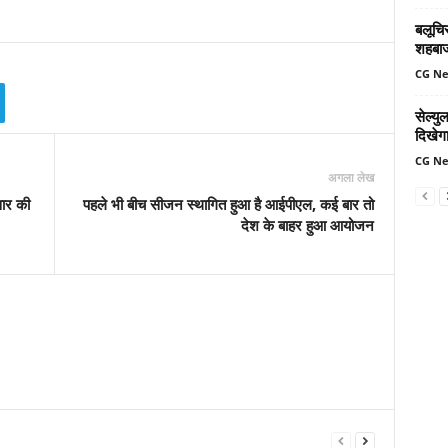
बलूचिस
शहबा
CG N
सेल्य
दिखेग
CG N
अगला लेख
ार की
पहले भी बीच सीजन स्‍थागित हुआ है आईपीएल, कई बार तो
देश के बाहर हुआ आयोजन