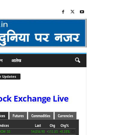
जन
आलेख
e Updates
ock Exchange Live