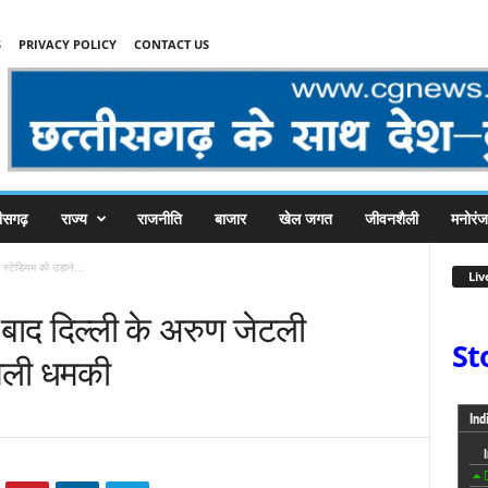
S
PRIVACY POLICY
CONTACT US
तीसगढ़
राज्य
राजनीति
बाजार
खेल जगत
जीवनशैली
मनोरं
्टेडियम को उड़ाने...
Liv
ाद दिल्ली के अरुण जेटली
St
मिली धमकी