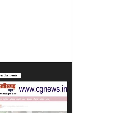
ertisements