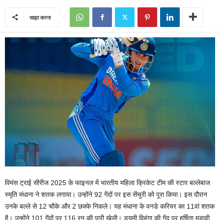
साझा करना
विमंस ट्राई सीरीज 2025 के फाइनल में भारतीय महिला क्रिकेट टीम की स्‍टार बल्‍लेबाज
स्‍मृति मंधाना ने शतक लगाया। उन्‍होंने 92 गेंदों पर इस सेंचुरी को पूरा किया। इस दौरान
उनके बल्‍ले से 12 चौके और 2 छक्‍के निकले। यह मंधाना के वनडे करियर का 11वां शतक
है। उन्‍होंने 101 गेंदों पर 116 रन की पारी खेली। ड्यूमी विहंगा की गेंद पर हर्षिता मडावी