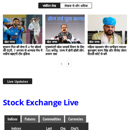
संबंधित लेख
लेखक से और अधिक
खेल जगत
खेल जगत
खेल जगत
शुभमन गिल की सेना में 4 नेट बॉलर्स
मुख्यमंत्री खेल उत्कर्ष मिशन के लिए
महिला पहलवान यौन उत्पीड़न मामला:
की एंट्री, 7 अगस्त से अभ्यास मैच में
100 करोड़, राज्य में होगी हॉकी लीग-
बृजभूषण शरण सिंह और विनोद तोमर
पसीना बहाएगी टीम इंडिया
अरूण साव
दिल्ली कोर्ट से बरी
Live Updates
Stock Exchange Live