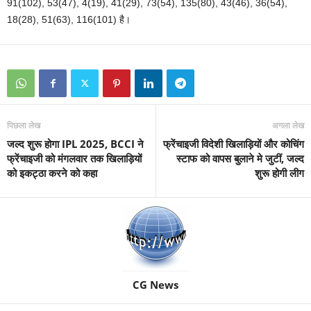
91(102), 53(47), 4(19), 41(29), 73(54), 135(80), 43(46), 36(54),
18(28), 51(63), 116(101) है।
पिछला लेख
अगला लेख
जल्‍द शुरू होगा IPL 2025, BCCI ने
फ्रेंचाइजी विदेशी खिलाड़ियों और कोचिंग
फ्रेंचाइजी को मंगलवार तक खिलाड़ियों
स्टाफ को वापस बुलाने मे जुटीं, जल्‍द
को इकट्ठा करने को कहा
शुरू होगी लीग
CG News