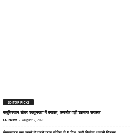
EDITOR PICKS
बलूचिस्तान-खैबर पख्तूनख्वा में बगावत, कमजोर पड़ी शहबाज सरकार
CG News
-
August 7, 2026
सेल्युलाइट कम करने से पहले जान लीजिए ये 5 मिथ, तभी दिखेगा असली रिजल्ट