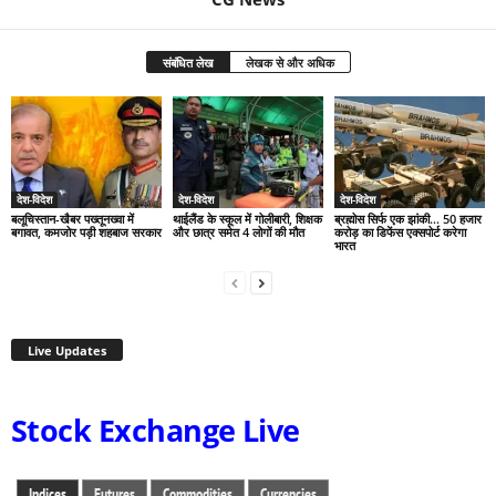
संबंधित लेख
लेखक से और अधिक
देश-विदेश
देश-विदेश
देश-विदेश
बलूचिस्तान-खैबर पख्तूनख्वा में
थाईलैंड के स्कूल में गोलीबारी, शिक्षक
ब्रह्मोस सिर्फ एक झांकी… 50 हजार
बगावत, कमजोर पड़ी शहबाज सरकार
और छात्र समेत 4 लोगों की मौत
करोड़ का डिफेंस एक्सपोर्ट करेगा
भारत
Live Updates
Stock Exchange Live