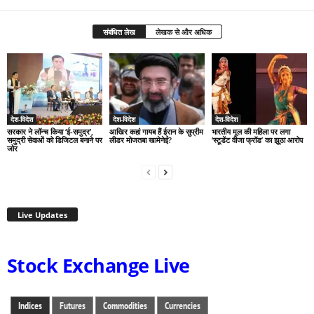
संबंधित लेख
लेखक से और अधिक
देश-विदेश
देश-विदेश
देश-विदेश
सरकार ने लॉन्च किया ‘ई-समुद्र’,
आखिर कहां गायब हैं ईरान के सुप्रीम
भारतीय मूल की महिला पर लगा
समुद्री सेवाओं को डिजिटल बनाने पर
लीडर मोजतबा खामेनेई?
‘स्टूडेंट वीजा फ्रॉड’ का झूठा आरोप
जोर
Live Updates
Stock Exchange Live