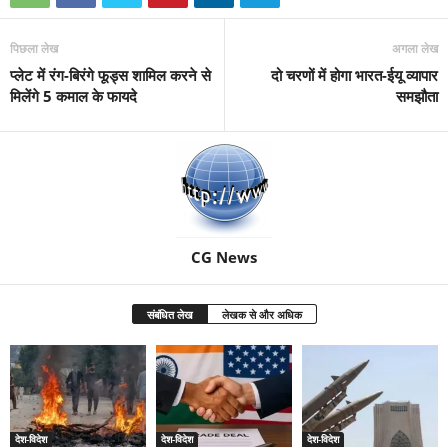
पिछला लेख
अगला लेख
प्लेट में रंग-बिरंगे फूड्स शामिल करने से
दो चरणों में होगा भारत-ईयू व्यापार
मिलेंगे 5 कमाल के फायदे
समझौता
CG News
संबंधित लेख
लेखक से और अधिक
देश-विदेश
देश-विदेश
देश-विदेश