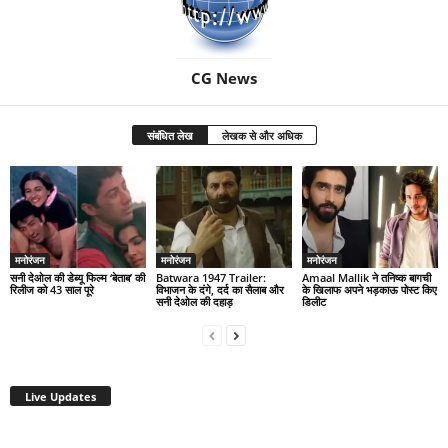
CG News
संबंधित लेख
लेखक से और अधिक
मनोरंजन
मनोरंजन
मनोरंजन
सनी देओल की डेब्यू फिल्म ‘बेताब’ की
Batwara 1947 Trailer:
Amaal Mallik ने तनिष्क बागची
रिलीज को 43 साल पूरे
विभाजन के दंगे, दर्द का सैलाब और
के खिलाफ अपने भड़काऊ पोस्ट किए
सनी देओल की दहाड़
डिलीट
Live Updates