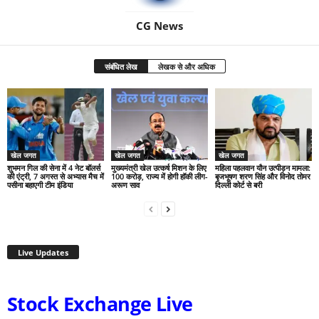
CG News
संबंधित लेख
लेखक से और अधिक
खेल जगत
खेल जगत
खेल जगत
शुभमन गिल की सेना में 4 नेट बॉलर्स
मुख्यमंत्री खेल उत्कर्ष मिशन के लिए
महिला पहलवान यौन उत्पीड़न मामला:
की एंट्री, 7 अगस्त से अभ्यास मैच में
100 करोड़, राज्य में होगी हॉकी लीग-
बृजभूषण शरण सिंह और विनोद तोमर
पसीना बहाएगी टीम इंडिया
अरूण साव
दिल्ली कोर्ट से बरी
Live Updates
Stock Exchange Live