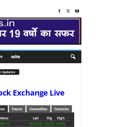
जन
आलेख
e Updates
ock Exchange Live