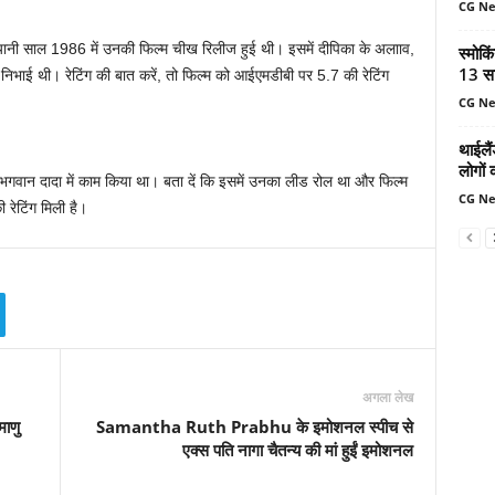
CG N
यानी साल 1986 में उनकी फिल्म चीख रिलीज हुई थी। इसमें दीपिका के अलााव,
स्मोकि
13 सा
निभाई थी। रेटिंग की बात करें, तो फिल्म को आईएमडीबी पर 5.7 की रेटिंग
CG N
थाईलैं
लोगों 
भगवान दादा में काम किया था। बता दें कि इसमें उनका लीड रोल था और फिल्म
CG N
रेटिंग मिली है।
अगला लेख
माणु
Samantha Ruth Prabhu के इमोशनल स्पीच से
एक्स पति नागा चैतन्य की मां हुईं इमोशनल