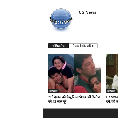
CG News
संबंधित लेख
लेखक से और अधिक
मनोरंजन
मनोरंजन
सनी देओल की डेब्यू फिल्म ‘बेताब’ की रिलीज
Batwara
को 43 साल पूरे
दंगे, दर्