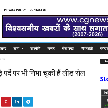
S
PRIVACY POLICY
CONTACT US
तीसगढ़
राज्य
राजनीति
बाजार
खेल जगत
जीवनशैली
मनोरं
ीड रोल
Liv
्दे पर भी निभा चुकी हैं लीड रोल
St