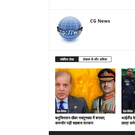
CG News
संबंधित लेख
लेखक से और अधिक
देश-विदेश
देश-विदेश
बलूचिस्तान-खैबर पख्तूनख्वा में बगावत,
थाईलैंड क
कमजोर पड़ी शहबाज सरकार
छात्र समे