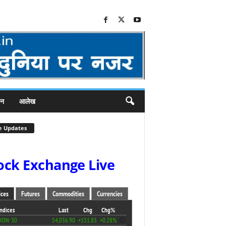
जन
आलेख
e Updates
ock Exchange Live