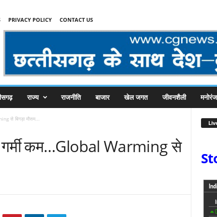
S
PRIVACY POLICY
CONTACT US
तीसगढ़
राज्य
राजनीति
बाजार
खेल जगत
जीवनशैली
मनोरं
ming से बिगड़ा मौसम...
Liv
मई में गर्मी कम…Global Warming से
St