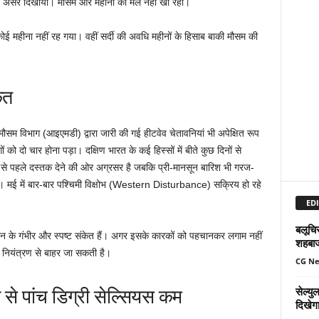
ड ने असर दिखाया। मौसम और महीनों का मेल नहीं खा रहा।
ी कोई महीना नहीं रह गया। वहीं सर्दी की अवधि महीनों के हिसाब बाकी मौसम की
ेत
ौसम विभाग (आइएमडी) द्वारा जारी की गई हीटवेव चेतावनियां भी अपेक्षित रूप
को दो चार होना पड़ा। दक्षिण भारत के कई हिस्सों में बीते कुछ दिनों से
से पहले दस्तक देने की ओर अग्रसर है जबकि प्री-मानसून बारिश भी गरज-
। मई में बार-बार पश्चिमी विक्षोभ (Western Disturbance) सक्रिय हो रहे
EDI
बलूचिस
र्तन के गंभीर और स्पष्ट संकेत हैं। अगर इसके कारकों को पहचानकर लगाम नहीं
शहबा
 नियंत्रण से बाहर जा सकती है।
CG N
से पांच डिग्री सेल्सियस कम
सेल्य
दिखेग