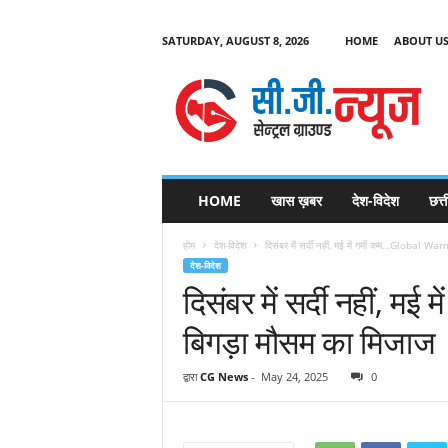
SATURDAY, AUGUST 8, 2026
HOME
ABOUT U
C
G
HOME
खास ख़बर
देश-विदेश
छत्
N
e
होम
देश-विदेश
दिसंबर में सर्दी नहीं, मई में गर्मी कम…Global War
w
देश-विदेश
s
दिसंबर में सर्दी नहीं, 
बिगड़ा मौसम का मिजाज
द्वारा
CG News
-
May 24, 2025
0