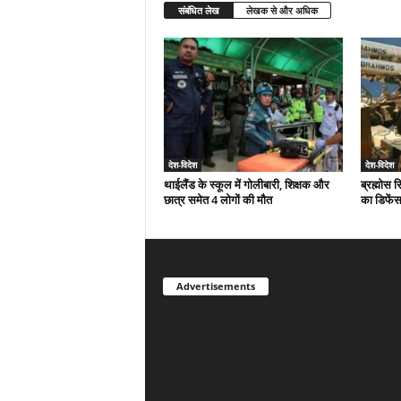
संबंधित लेख
लेखक से और अधिक
देश-विदेश
देश-विदेश
थाईलैंड के स्कूल में गोलीबारी, शिक्षक और
ब्रह्मोस 
छात्र समेत 4 लोगों की मौत
का डिफेंस
Advertisements