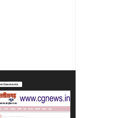
ertisements