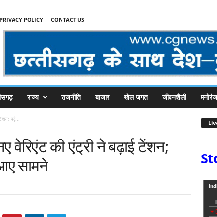
PRIVACY POLICY
CONTACT US
तीसगढ़
राज्य
राजनीति
बाजार
खेल जगत
जीवनशैली
मनोरं
शन; पढ़ें...
Liv
ेरिएंट की एंट्री ने बढ़ाई टेंशन;
St
 आए सामने