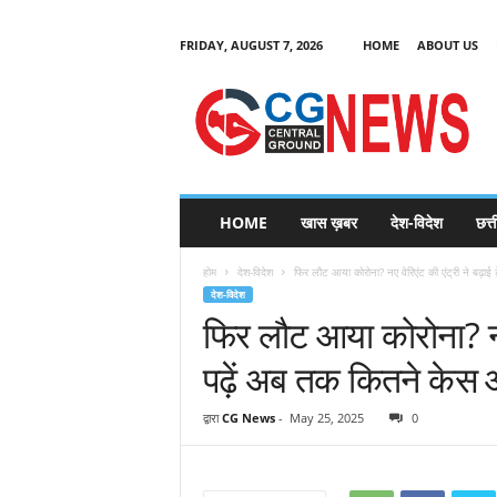
FRIDAY, AUGUST 7, 2026
HOME
ABOUT US
C
G
HOME
खास ख़बर
देश-विदेश
छत्
N
e
होम
देश-विदेश
फिर लौट आया कोरोना? नए वेरिएंट की एंट्री ने बढ़ाई टें
w
देश-विदेश
s
फिर लौट आया कोरोना? नए व
पढ़ें अब तक कितने केस
द्वारा
CG News
-
May 25, 2025
0