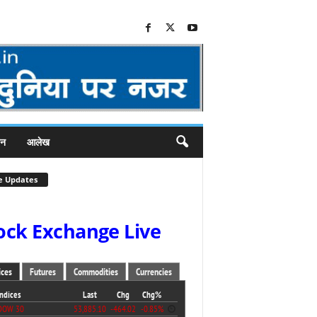
जन
आलेख
e Updates
ock Exchange Live