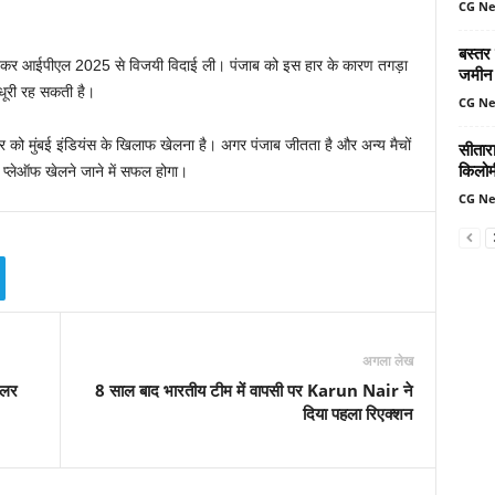
CG N
बस्तर
मात देकर आईपीएल 2025 से विजयी विदाई ली। पंजाब को इस हार के कारण तगड़ा
जमीन 
अधूरी रह सकती है।
CG N
र को मुंबई इंडियंस के खिलाफ खेलना है। अगर पंजाब जीतता है और अन्‍य मैचों
सीतार
किलोमी
ए प्‍लेऑफ खेलने जाने में सफल होगा।
CG N
अगला लेख
िलर
8 साल बाद भारतीय टीम में वापसी पर Karun Nair ने
दिया पहला रिएक्‍शन