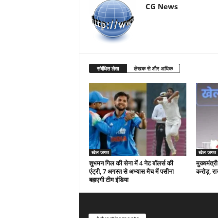
CG News
संबंधित लेख
लेखक से और अधिक
खेल जगत
खेल जगत
शुभमन गिल की सेना में 4 नेट बॉलर्स की
मुख्यमंत्
एंट्री, 7 अगस्त से अभ्यास मैच में पसीना
करोड़, रा
बहाएगी टीम इंडिया