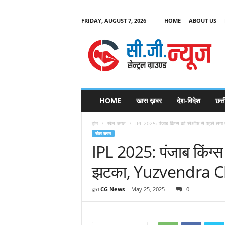
FRIDAY, AUGUST 7, 2026
HOME
ABOUT US
C
G
HOME
खास ख़बर
देश-विदेश
छत्
N
e
होम
खेल जगत
IPL 2025: पंजाब किंग्‍स को प्‍लेऑफ से पहले ल
w
खेल जगत
s
IPL 2025: पंजाब किंग्‍स
झटका, Yuzvendra Ch
द्वारा
CG News
-
May 25, 2025
0