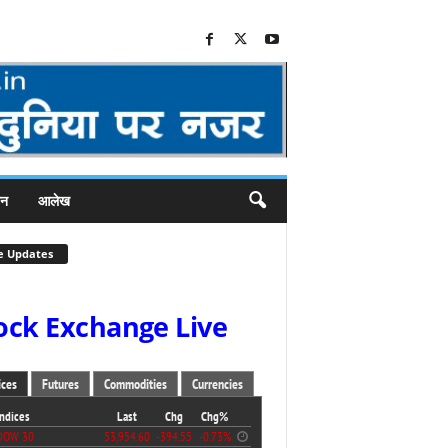
जन
आलेख
e Updates
ock Exchange Live