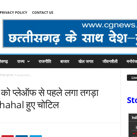
PRIVACY POLICY
CONTACT US
तीसगढ़
राज्य
राजनीति
बाजार
खेल जगत
जीवनशैली
मनोरं
गा तगड़ा झटका, Yuzvendra...
Liv
 को प्‍लेऑफ से पहले लगा तगड़ा
St
ahal हुए चोटिल