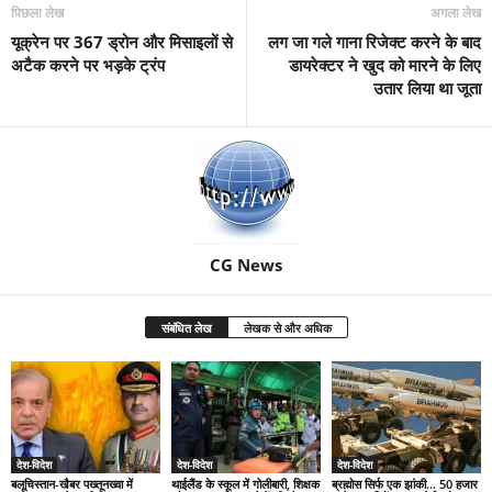
पिछला लेख
अगला लेख
यूक्रेन पर 367 ड्रोन और मिसाइलों से
लग जा गले गाना रिजेक्ट करने के बाद
अटैक करने पर भड़के ट्रंप
डायरेक्टर ने खुद को मारने के लिए
उतार लिया था जूता
CG News
संबंधित लेख
लेखक से और अधिक
देश-विदेश
देश-विदेश
देश-विदेश
बलूचिस्तान-खैबर पख्तूनख्वा में
थाईलैंड के स्कूल में गोलीबारी, शिक्षक
ब्रह्मोस सिर्फ एक झांकी… 50 हजार