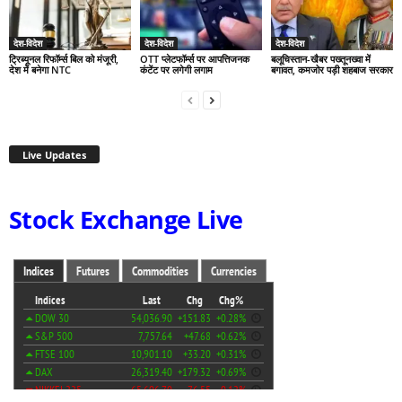
देश-विदेश
देश-विदेश
देश-विदेश
ट्रिब्यूनल रिफॉर्म्स बिल को मंजूरी,
OTT प्लेटफॉर्म्स पर आपत्तिजनक
बलूचिस्तान-खैबर पख्तूनख्वा में
देश में बनेगा NTC
कंटेंट पर लगेगी लगाम
बगावत, कमजोर पड़ी शहबाज सरकार
Live Updates
Stock Exchange Live