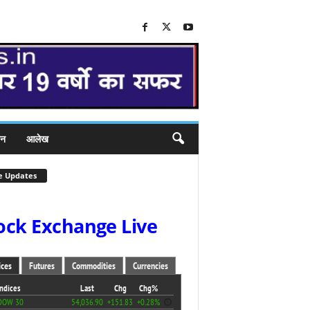
जन
आलेख
e Updates
ock Exchange Live