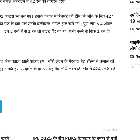
और नेविल अब्राहम ने 42 रन का योगदन दिया।
CG N
स्मोकि
िससे 92 एक्ट्रा रन बन गए। इसके जवाब में रिचमंड की टीम को जीत के लिए 427
13 सा
कि एक के बाद एक उनके बल्लेबाज आउट होते चले गए। पूरी टीम 5.4 ओवर
CG N
। इन 2 रनों में से 1 रन तो वाइड गेंद का था, यानी बल्ले से सिर्फ 1 रन ही
थाईलैं
लोगों 
CG N
बाज बिना खाता खोले आउट हुए। नॉर्थ लंदन के गेंदबाज मैट रॉसन ने कमाल की
ए। उनके इस प्रदर्शन के दम पर यह मैच नॉर्थ लंदन की टीम ने 424 रनके बड़े
अगला लेख
ड करने
IPL 2025 के बीच PBKS के स्टार के बयान से मची