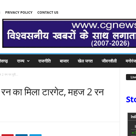
S
PRIVACY POLICY
CONTACT US
तीसगढ़
राज्य
राजनीति
बाजार
खेल जगत
जीवनशैली
मनोरं
2 रन पर पूरी...
Liv
न का मिला टारगेट, महज 2 रन
St