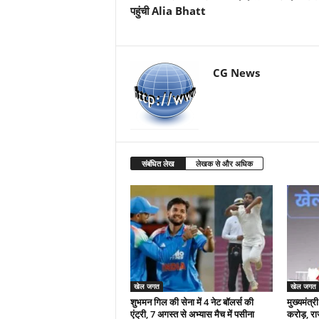
पहुंची Alia Bhatt
CG News
संबंधित लेख
लेखक से और अधिक
खेल जगत
खेल जगत
शुभमन गिल की सेना में 4 नेट बॉलर्स की
मुख्यमंत्
एंट्री, 7 अगस्त से अभ्यास मैच में पसीना
करोड़, रा