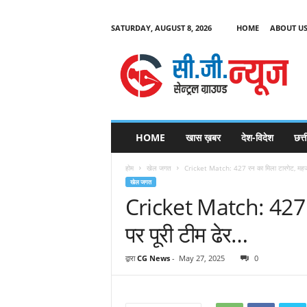
SATURDAY, AUGUST 8, 2026
HOME
ABOUT U
C
G
HOME
खास ख़बर
देश-विदेश
छत्
N
e
होम
खेल जगत
Cricket Match: 427 रन का मिला टारगेट, महज 
w
खेल जगत
s
Cricket Match: 427 र
पर पूरी टीम ढेर…
द्वारा
CG News
-
May 27, 2025
0