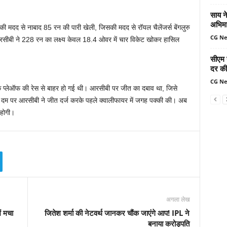
साय ने
अभिमा
के की मदद से नाबाद 85 रन की पारी खेली, जिसकी मदद से रॉयल चैलेंजर्स बेंगलुरु
CG N
 आरसीबी ने 228 रन का लक्ष्‍य केवल 18.4 ओवर में चार विकेट खोकर हासिल
सीएम 
दर की 
CG N
्‍लेऑफ की रेस से बाहर हो गई थी। आरसीबी पर जीत का दबाव था, जिसे
के दम पर आरसीबी ने जीत दर्ज करके पहले क्‍वालीफायर में जगह पक्‍की की। अब
 होगी।
अगला लेख
ं मचा
जितेश शर्मा की नेटवर्थ जानकर चौंक जाएंगे आप! IPL ने
बनाया करोड़पति