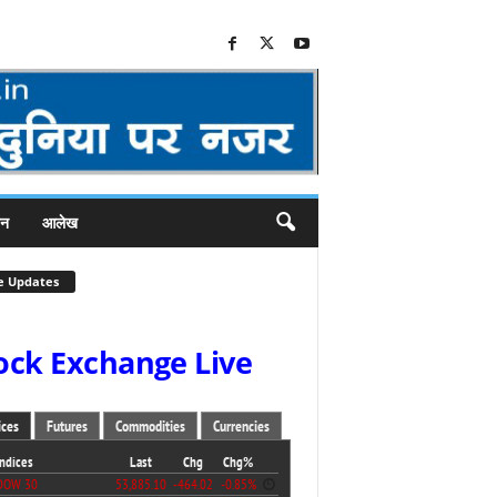
जन
आलेख
e Updates
ock Exchange Live