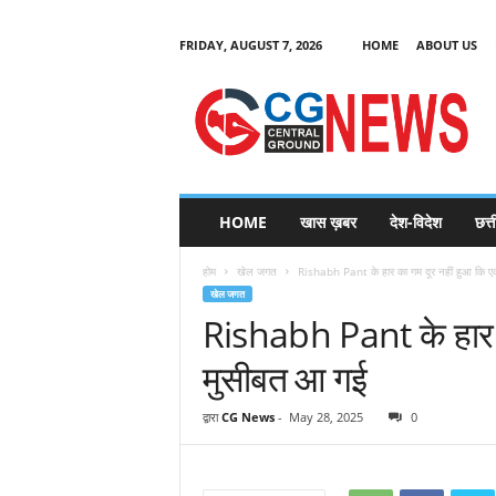
FRIDAY, AUGUST 7, 2026
HOME
ABOUT US
C
G
HOME
खास ख़बर
देश-विदेश
छत्
N
e
होम
खेल जगत
Rishabh Pant के हार का गम दूर नहीं हुआ कि ए
w
खेल जगत
s
Rishabh Pant के हार 
मुसीबत आ गई
द्वारा
CG News
-
May 28, 2025
0