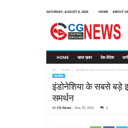
SATURDAY, AUGUST 8, 2026
HOME
ABOUT U
C
G
HOME
खास ख़बर
देश-विदेश
छत्
N
e
होम
देश-विदेश
इंडोनेशिया के सबसे बड़े इस्लामी संगठन ने दिया भार
w
देश-विदेश
s
इंडोनेशिया के सबसे बड़े
समर्थन
द्वारा
CG News
-
May 30, 2025
0