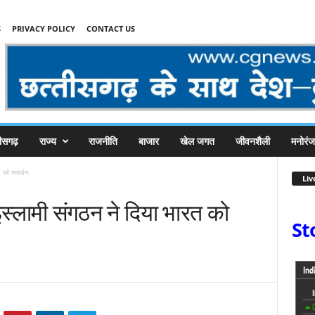
S
PRIVACY POLICY
CONTACT US
तीसगढ़
राज्य
राजनीति
बाजार
खेल जगत
जीवनशैली
मनोरं
त को समर्थन
Liv
 इस्लामी संगठन ने दिया भारत को
St