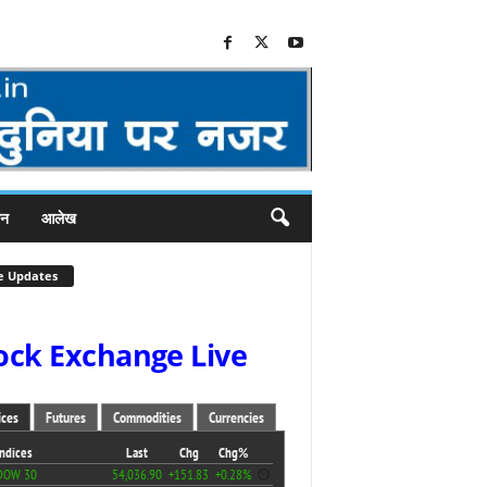
जन
आलेख
e Updates
ock Exchange Live