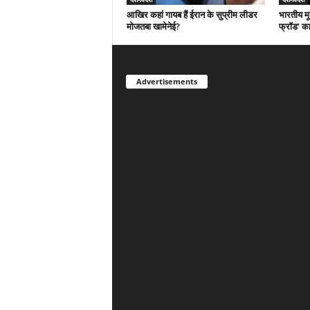
आखिर कहां गायब हैं ईरान के सुप्रीम लीडर
भारतीय मू
मोजतबा खामेनेई?
फ्रॉड’ क
Advertisements