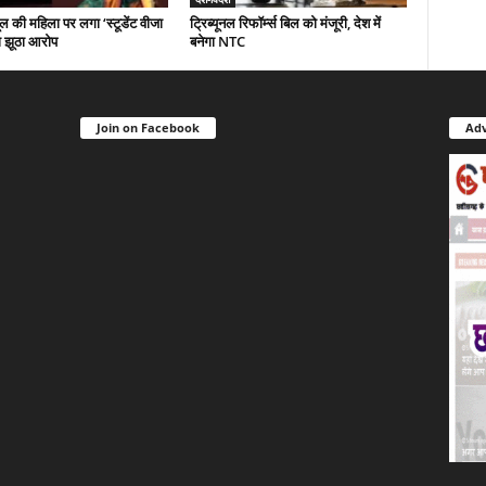
ल की महिला पर लगा ‘स्टूडेंट वीजा
ट्रिब्यूनल रिफॉर्म्स बिल को मंजूरी, देश में
ा झूठा आरोप
बनेगा NTC
Join on Facebook
Adv