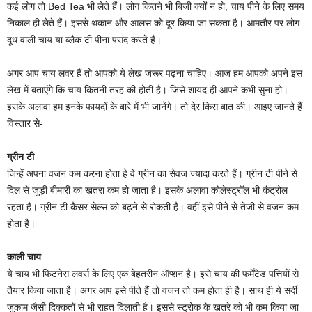
कई लोग तो Bed Tea भी लेते हैं। लोग क‍ितने भी ब‍िजी क्‍यों न हाे, चाय पीने के ल‍िए समय
न‍िकाल ही लेते हैं। इससे थकान और आलस को दूर क‍िया जा सकता है। आमतौर पर लोग
दूध वाली चाय या ब्‍लैक टी पीना पसंद करते हैं।
अगर आप चाय लवर हैं तो आपको ये लेख जरूर पढ़ना चाह‍िए। आज हम आपको अपने इस
लेख में बताएंगे क‍ि चाय क‍ितनी तरह की होती है। जिसे शायद ही आपने कभी सुना हो।
इसके अलावा हम इनके फायदों के बारे में भी जानेंगे। तो देर क‍िस बात की। आइए जानते हैं
व‍िस्‍तार से-
ग्रीन टी
ज‍िन्‍हें अपना वजन कम करना होता हे वे ग्रीन का सेवज ज्‍यादा करते हैं। ग्रीन टी पीने से
द‍िल से जुड़ी बीमारी का खतरा कम हो जाता है। इसके अलावा कोलेस्ट्रॉल भी कंट्रोल
रहता है। ग्रीन टी कैंसर सेल्स को बढ़ने से रोकती है। वहीं इसे पीने से तेजी से वजन कम
होता है।
काली चाय
ये चाय भी फि‍टनेस लवर्स के ल‍िए एक बेहतरीन ऑप्‍शन है। इसे चाय की फर्मेंटेड पत्तियों से
तैयार किया जाता है। अगर आप इसे पीते हैं तो वजन तो कम होता ही है। साथ ही ये सर्दी
जुकाम जैसी द‍िक्‍कतों से भी राहत द‍िलाती है। इससे स्ट्रोक के खतरे को भी कम क‍िया जा