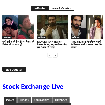
संबंधित लेख
लेखक से और अधिक
मनोरंजन
मनोरंजन
मनोरंजन
सनी देओल की डेब्यू फिल्म ‘बेताब’ की
Batwara 1947 Trailer:
Amaal Mallik ने तनिष्क बागची
रिलीज को 43 साल पूरे
विभाजन के दंगे, दर्द का सैलाब और
के खिलाफ अपने भड़काऊ पोस्ट किए
सनी देओल की दहाड़
डिलीट
Live Updates
Stock Exchange Live